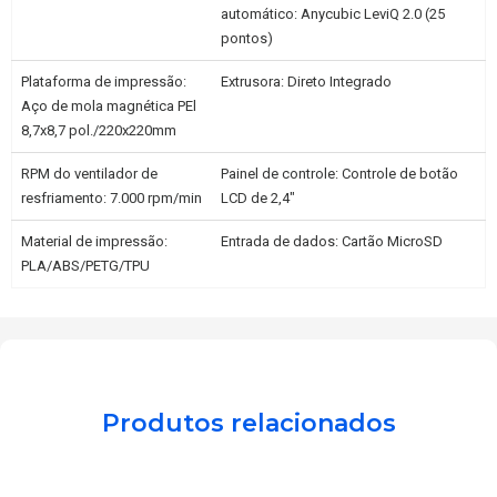
automático: Anycubic LeviQ 2.0 (25
pontos)
Plataforma de impressão:
Extrusora: Direto Integrado
Aço de mola magnética PEl
8,7x8,7 pol./220x220mm
RPM do ventilador de
Painel de controle: Controle de botão
resfriamento: 7.000 rpm/min
LCD de 2,4"
Material de impressão:
Entrada de dados: Cartão MicroSD
PLA/ABS/PETG/TPU
Produtos relacionados