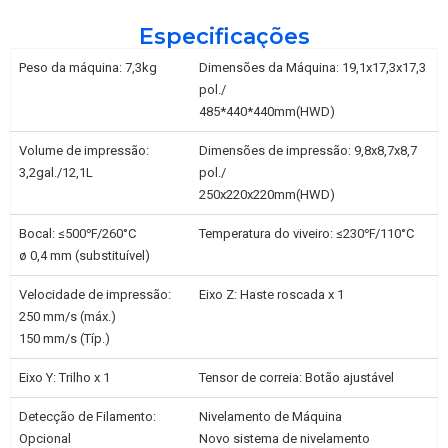
Especificações
Peso da máquina: 7,3kg
Dimensões da Máquina: 19,1x17,3x17,3
pol./
485*440*440mm(HWD)
Volume de impressão:
Dimensões de impressão: 9,8x8,7x8,7
3,2gal./12,1L
pol./
250x220x220mm(HWD)
Bocal: ≤500℉/260°C
Temperatura do viveiro: ≤230℉/110°C
ø 0,4 mm (substituível)
Velocidade de impressão:
Eixo Z: Haste roscada x 1
250 mm/s (máx.)
150 mm/s (Típ.)
Eixo Y: Trilho x 1
Tensor de correia: Botão ajustável
Detecção de Filamento:
Nivelamento de Máquina
Opcional
Novo sistema de nivelamento